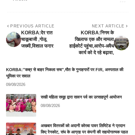
PREVIOUS ARTICLE
NEXT ARTICLE
KORBA:देर रात
KORBA:निगम के
चाकूबाजी ,गोलू
खिलाफ एक और मामला
जख्मी,विशाल फरार
हाईकोर्ट पहुंचा,आरोप-अवैध
कार्य को दे रहे बढ़ावा,
KORBA:”कब्र से बाहर निकला सच”,मौत के गुनाहगारों पर FIR, अस्पताल की
भूमिका पर सवाल
09/08/2026
सखी महिला समूह द्वारा सावन पर्व का उत्साहपूर्ण आयोजन
08/08/2026
अखबार वितरकों को अदानी कोरबा पावर लिमिटेड ने प्रदान
किए रेनकोट, संघ के आग्रह पर कंपनी की सहयोगात्मक पहल