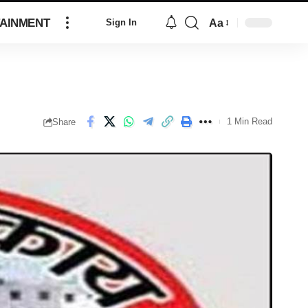
AINMENT
Aa
Sign In
1 Min Read
Share