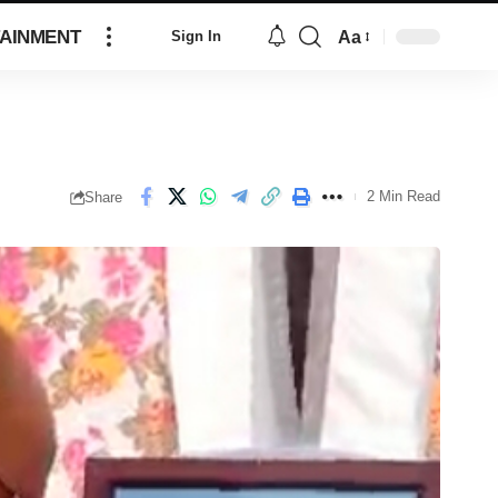
AINMENT
Aa
Sign In
2 Min Read
Share