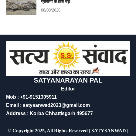
ग्रामीणों के होश उड़े
08/08/2026
SATYANARAYAN PAL
Editor
Mob : +91-9151305911
Email : satysanwad2023@gmail.com
Address : Korba Chhattisgarh 495677
©
Copyright 2025, All Rights Reserved | SATYSANWAD |