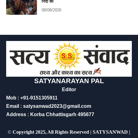
निंदा की
08/08/2026
SATYANARAYAN PAL
Editor
Mob : +91-9151305911
Email : satysanwad2023@gmail.com
Address : Korba Chhattisgarh 495677
©
Copyright 2025, All Rights Reserved | SATYSANWAD |