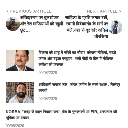
PREVIOUS ARTICLE
NEXT ARTICLE
अतिक्रमण पर बुलडोजर
साहित्य के प्रति लगाव रखें,
और रेत माफियाओं को खुली
स्वामी विवेकानंद के मार्ग पर
छूट…
चलें,नशा से दूर रहें: अनिल
चौरसिया
विकास की आड़ में साँसों का सौदा? कोयला नीतियां, घटते
जंगल और बढ़ता प्रदूषण: भावी पीढ़ी के हित में नीतिगत
समीक्षा की जरूरत
09/08/2026
आदिवासी समाज जल- जंगल-जमीन के सच्चे रक्षक : जितेंद्र
सारथी
09/08/2026
KORBA:”कब्र से बाहर निकला सच”,मौत के गुनाहगारों पर FIR, अस्पताल की
भूमिका पर सवाल
09/08/2026