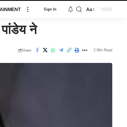
AINMENT
Aa
Sign In
ांडेय ने
2 Min Read
Share