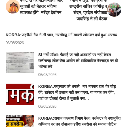
बजट से गरीबों,किसानों और
न्याय यात्रा: कांग्रेस के
युवाओं को बेहतर भविष्य
राष्ट्रीय सचिव जांगीड़ व
उपलब्ध होंगे: नरेंद्र देवांगन
चंदन, प्रदेश संयोजक
जयसिंह ने ली बैठक
KORBA:जहरीली गैस ने ली जान, नस्तीबद्ध मर्ग डायरी खोलकर दर्ज हुआ अपराध
06/08/2026
SI भर्ती परीक्षा: फैलाई जा रही अफवाहों पर नहीं,केवल
छत्तीसगढ़ लोक सेवा आयोग की आधिकारिक वेबसाइट पर ही
भरोसा करें
06/08/2026
KORBA:पत्रकार को धमकी “मार-मारकर हाथ-पैर तोड़
देंगे, डॉक्टर भी इलाज नहीं कर पाएगा, या गायब कर देंगे”,
यहां का टीआई दोस्त है बुलाऊँ क्या…
06/08/2026
KORBA:समाज कल्याण विभाग फेल! कलेक्टर ने नशामुक्ति
अभियान पर उप संचालक हरीश सक्सेना को थमाया नोटिस