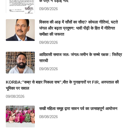
के पत्र ने उड़ाई नींद
09/08/2026
विकास की आड़ में साँसों का सौदा? कोयला नीतियां, घटते
जंगल और बढ़ता प्रदूषण: भावी पीढ़ी के हित में नीतिगत
समीक्षा की जरूरत
09/08/2026
आदिवासी समाज जल- जंगल-जमीन के सच्चे रक्षक : जितेंद्र
सारथी
09/08/2026
KORBA:”कब्र से बाहर निकला सच”,मौत के गुनाहगारों पर FIR, अस्पताल की
भूमिका पर सवाल
09/08/2026
सखी महिला समूह द्वारा सावन पर्व का उत्साहपूर्ण आयोजन
08/08/2026