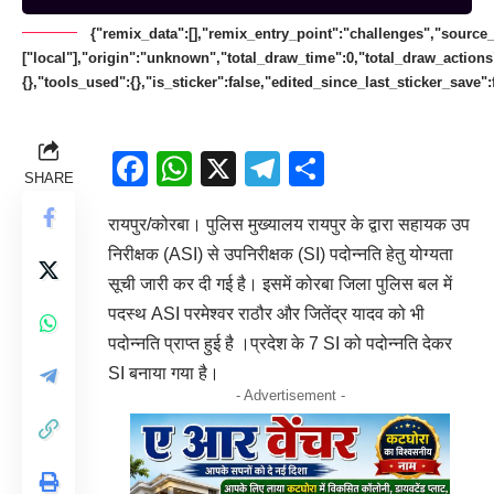
{"remix_data":[],"remix_entry_point":"challenges","source_
["local"],"origin":"unknown","total_draw_time":0,"total_draw_action
{},"tools_used":{},"is_sticker":false,"edited_since_last_sticker_save"
Facebook
WhatsApp
X
Telegram
Share
SHARE
रायपुर/कोरबा। पुलिस मुख्यालय रायपुर के द्वारा सहायक उप
निरीक्षक (ASI) से उपनिरीक्षक (SI) पदोन्नति हेतु योग्यता
सूची जारी कर दी गई है। इसमें कोरबा जिला पुलिस बल में
पदस्थ ASI परमेश्वर राठौर और जितेंद्र यादव को भी
पदोन्नति प्राप्त हुई है ।प्रदेश के 7 SI को पदोन्नति देकर
SI बनाया गया है।
- Advertisement -