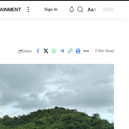
AINMENT
Aa
Sign In
2 Min Read
Share