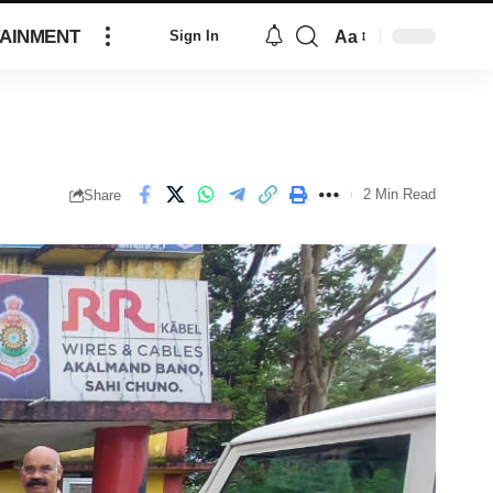
AINMENT
Aa
Sign In
2 Min Read
Share