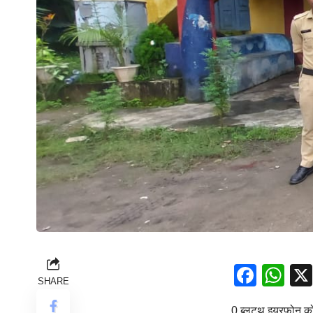
Face
Wh
SHARE
0 ब्लूटूथ इयरफोन को