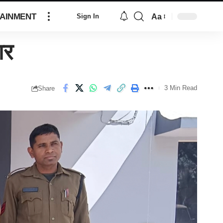
AINMENT
Aa
Sign In
ार
3 Min Read
Share