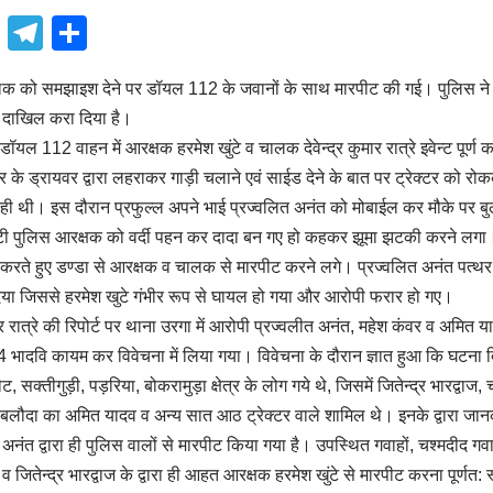
book
atsApp
X
Telegram
Share
लक को समझाइश देने पर डॉयल 112 के जवानों के साथ मारपीट की गई। पुलिस ने कार
 दाखिल करा दिया है।
यल 112 वाहन में आरक्षक हरमेश खुंटे व चालक देवेन्द्र कुमार रात्रे इवेन्ट पूर्
ेक्टर के ड्रायवर द्वारा लहराकर गाड़ी चलाने एवं साईड देने के बात पर ट्रेक्टर को
ी थी। इस दौरान प्रफुल्ल अपने भाई प्रज्वलित अनंत को मोबाईल कर मौके पर बु
 पुलिस आरक्षक को वर्दी पहन कर दादा बन गए हो कहकर झूमा झटकी करने लगा। 
 करते हुए डण्डा से आरक्षक व चालक से मारपीट करने लगे। प्रज्वलित अनंत पत्
ा जिससे हरमेश खुटे गंभीर रूप से घायल हो गया और आरोपी फरार हो गए।
वेन्द्र रात्रे की रिपोर्ट पर थाना उरगा में आरोपी प्रज्वलीत अनंत, महेश कंवर व अमित
भादवि कायम कर विवेचना में लिया गया। विवेचना के दौरान ज्ञात हुआ कि घटना द
 सक्तीगुड़ी, पड़रिया, बोकरामुड़ा क्षेत्र के लोग गये थे, जिसमें जितेन्द्र भारद्वाज
बलौदा का अमित यादव व अन्य सात आठ ट्रेक्टर वाले शामिल थे। इनके द्वारा जानकार
त अनंत द्वारा ही पुलिस वालों से मारपीट किया गया है। उपस्थित गवाहों, चश्मदीद
व जितेन्द्र भारद्वाज के द्वारा ही आहत आरक्षक हरमेश खुंटे से मारपीट करना पूर्णत