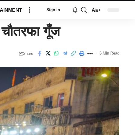
AINMENT
Aa
Sign In
 चौतरफा गूँज
6 Min Read
Share