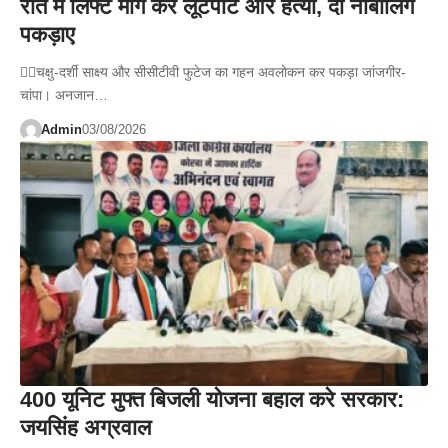
रात में लिफ्ट मांग कर लूटपाट और हत्या, दो नाबालिग
पकड़ाए
👉🏻चक्षु-दर्शी साक्ष्य और सीसीटीवी फुटेज का गहन अवलोकन कर पकड़ा जांजगीर-
चांपा। अनजान…
Admin
03/08/2026
400 यूनिट मुफ्त बिजली योजना बहाल करे सरकार:
जयसिंह अग्रवाल