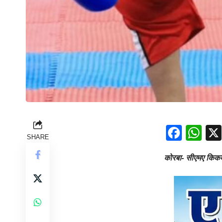
Face
Wh
SHARE
कोरबा- सीएमए किकबा