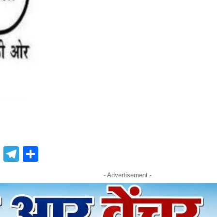
book
atsApp
X
Telegram
Share
- Advertisement -