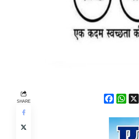
Face
Wh
SHARE