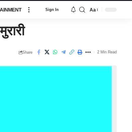
AINMENT
Aa
Sign In
मुरारी
2 Min Read
Share