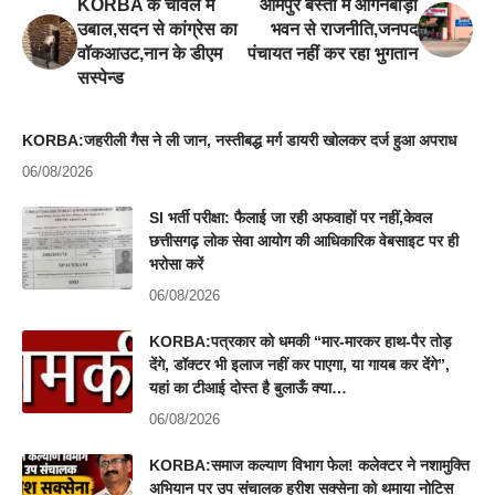
KORBA के चावल में
ओमपुर बस्ती में आंगनबाड़ी
उबाल,सदन से कांग्रेस का
भवन से राजनीति,जनपद
वॉकआउट,नान के डीएम
पंचायत नहीं कर रहा भुगतान
सस्पेन्ड
KORBA:जहरीली गैस ने ली जान, नस्तीबद्ध मर्ग डायरी खोलकर दर्ज हुआ अपराध
06/08/2026
SI भर्ती परीक्षा: फैलाई जा रही अफवाहों पर नहीं,केवल
छत्तीसगढ़ लोक सेवा आयोग की आधिकारिक वेबसाइट पर ही
भरोसा करें
06/08/2026
KORBA:पत्रकार को धमकी “मार-मारकर हाथ-पैर तोड़
देंगे, डॉक्टर भी इलाज नहीं कर पाएगा, या गायब कर देंगे”,
यहां का टीआई दोस्त है बुलाऊँ क्या…
06/08/2026
KORBA:समाज कल्याण विभाग फेल! कलेक्टर ने नशामुक्ति
अभियान पर उप संचालक हरीश सक्सेना को थमाया नोटिस