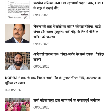
कटघोरा पालिका CMO का रहस्यमयी पत्र ! उधर, PMO
के पत्र ने उड़ाई नींद
09/08/2026
विकास की आड़ में साँसों का सौदा? कोयला नीतियां, घटते
जंगल और बढ़ता प्रदूषण: भावी पीढ़ी के हित में नीतिगत
समीक्षा की जरूरत
09/08/2026
आदिवासी समाज जल- जंगल-जमीन के सच्चे रक्षक : जितेंद्र
सारथी
09/08/2026
KORBA:”कब्र से बाहर निकला सच”,मौत के गुनाहगारों पर FIR, अस्पताल की
भूमिका पर सवाल
09/08/2026
सखी महिला समूह द्वारा सावन पर्व का उत्साहपूर्ण आयोजन
08/08/2026