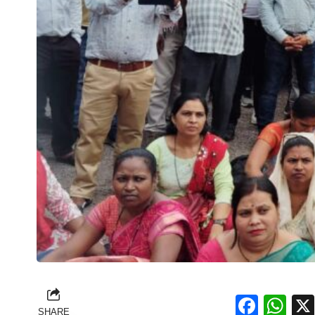
Face
Wh
SHARE