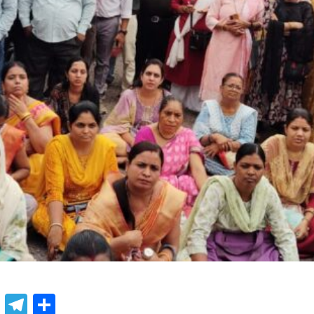
book
atsApp
X
Telegram
Share