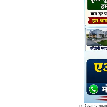
⏩ बिजली ट्रांसफार्मर