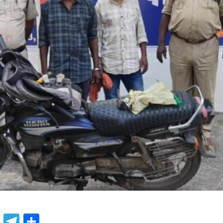
book
atsApp
X
Telegram
Share