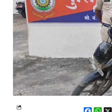
Face
Wh