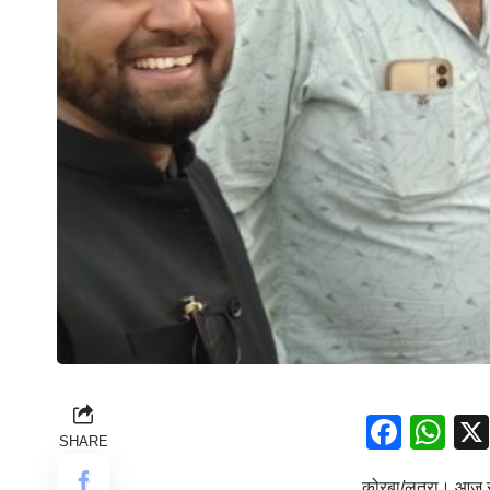
Face
Wh
SHARE
कोरबा/लुतरा। आज रव