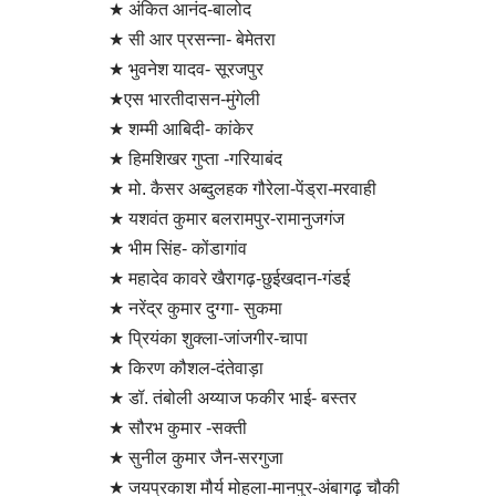
★ अंकित आनंद-बालोद
★ सी आर प्रसन्ना- बेमेतरा
★ भुवनेश यादव- सूरजपुर
★एस भारतीदासन-मुंगेली
★ शम्मी आबिदी- कांकेर
★ हिमशिखर गुप्ता -गरियाबंद
★ मो. कैसर अब्दुलहक गौरेला-पेंड्रा-मरवाही
★ यशवंत कुमार बलरामपुर-रामानुजगंज
★ भीम सिंह- कोंडागांव
★ महादेव कावरे खैरागढ़-छुईखदान-गंडई
★ नरेंद्र कुमार दुग्गा- सुकमा
★ प्रियंका शुक्ला-जांजगीर-चापा
★ किरण कौशल-दंतेवाड़ा
★ डॉ. तंबोली अय्याज फकीर भाई- बस्तर
★ सौरभ कुमार -सक्ती
★ सुनील कुमार जैन-सरगुजा
★ जयप्रकाश मौर्य मोहला-मानपुर-अंबागढ़ चौकी