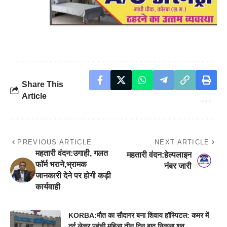
Share This
Article
PREVIOUS ARTICLE
NEXT ARTICLE
महतारी वंदन:उगाही, गलत
महतारी वंदन:हेल्पलाइन
फॉर्म भराने,भ्रामक
नंबर जारी
जानकारी देने पर होगी कड़ी
कार्यवाही
KORBA:मौत का सौदागर बना शिवाय हॉस्पिटल: कमर में
दर्द लेकर पहुंची महिला,तीन दिन बाद निकला शव