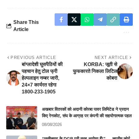
Share This
Article
PREVIOUS ARTICLE
NEXT ARTICLE
बांग्लादेशी घुसपैठियों की
KORBA: जूती से
पहचान हेतु टोल फ्री
फुफकारते निकला लिटिल
हेल्पलाइन नम्बर जारी,
कोबरा
24×7 कार्यरत रहेगा
1800-233-1905
अखबार वितरकों को अदानी कोरबा पावर लिमिटेड ने प्रदान
किए रेनकोट, संघ के आग्रह पर कंपनी की सहयोगात्मक पहल
08/08/2026
“छत्तीसगढ़ के DGP पूरी तरह अयोग्य हैं!” — सुप्रीम कोर्ट