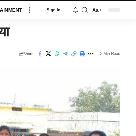
AINMENT
Aa
Sign In
या
3 Min Read
Share