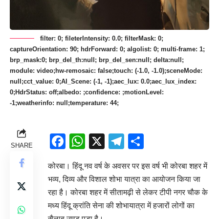
filter: 0; fileterIntensity: 0.0; filterMask: 0;
captureOrientation: 90; hdrForward: 0; algolist: 0; multi-frame: 1;
brp_mask:0; brp_del_th:null; brp_del_sen:null; delta:null;
module: video;hw-remosaic: false;touch: (-1.0, -1.0);sceneMode:
null;cct_value: 0;AI_Scene: (-1, -1);aec_lux: 0.0;aec_lux_index:
0;HdrStatus: off;albedo: ;confidence: ;motionLevel:
-1;weatherinfo: null;temperature: 44;
Facebook
WhatsApp
X
Telegram
Share
SHARE
कोरबा। हिंदू नव वर्ष के अवसर पर इस वर्ष भी कोरबा शहर में
भव्य, दिव्य और विशाल शोभा यात्रा का आयोजन किया जा
रहा है। कोरबा शहर में सीतामढ़ी से लेकर टीपी नगर चौक के
मध्य हिंदू क्रांति सेना की शोभायात्रा में हजारों लोगों का
सैलाब उमड़ पड़ा है।