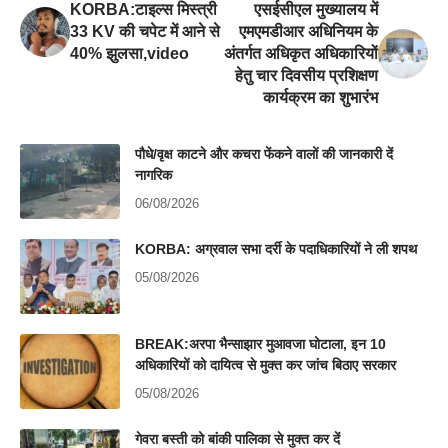
KORBA:टाइल्स मिस्त्री
एसईसीएल मुख्यालय में
33 KV की चपेट में आने से
एमएमडीआर अधिनियम के
40% झुलसा,video
अंतर्गत अधिकृत अधिकारियों
हेतु चार दिवसीय प्रशिक्षण
कार्यक्रम का शुभारंभ
पौधे/वृक्ष काटने और कचरा फेंकने वालों की जानकारी दें
नागरिक
06/08/2026
KORBA: अग्रवाल सभा दर्री के पदाधिकारियों ने ली शपथ
05/08/2026
BREAK:अरपा भैन्साझार मुआवजा घोटाला, इन 10
अधिकारियों को दायित्व से मुक्त कर जांच बिठाए सरकार
05/08/2026
गेवरा बस्ती को बांकी पालिका से मुक्त कर दें