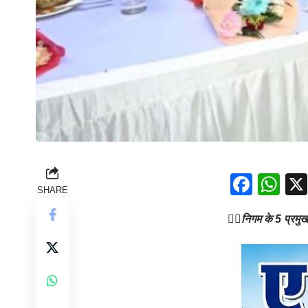
Face
Wh
SHARE
👉🏻
निगम के 5 प्रमुख उ