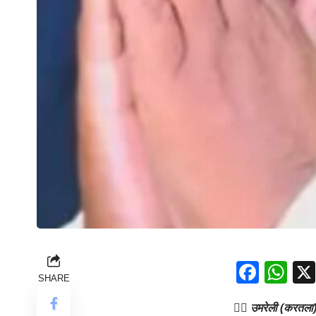
Face
Wh
SHARE
👉🏻 उमरेली (करतला) 