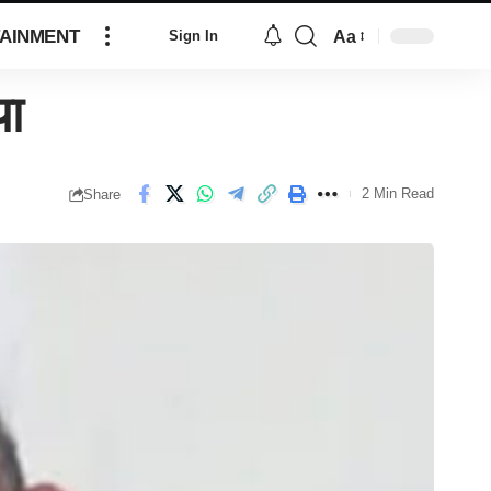
AINMENT
Aa
Sign In
या
2 Min Read
Share