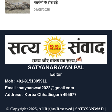
ग्रामीणों के होश उड़े
08/08/2026
SATYANARAYAN PAL
Editor
Mob : +91-9151305911
Email : satysanwad2023@gmail.com
Address : Korba Chhattisgarh 495677
©
Copyright 2025, All Rights Reserved | SATYSANWAD |