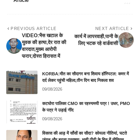
Article
PREVIOUS ARTICLE
NEXT ARTICLE
VIDEO:भैस खटाल के
कार्य में लापरवाही,पानी के
युवक की हत्या,देर रात की
लिए भटक रहे वार्डवासी
वारदात,मुख्य आरोपी
फरार,दोस्त हिरासत में
KORBA:मौत का सौदागर बना शिवाय हॉस्पिटल: कमर में
दर्द लेकर पहुंची महिला,तीन दिन बाद निकला शव
09/08/2026
कटघोरा पालिका CMO का रहस्यमयी पत्र ! उधर, PMO
के पत्र ने उड़ाई नींद
09/08/2026
विकास की आड़ में साँसों का सौदा? कोयला नीतियां, घटते
जंगल और बढ़ता प्रदूषण: भावी पीढ़ी के हित में नीतिगत