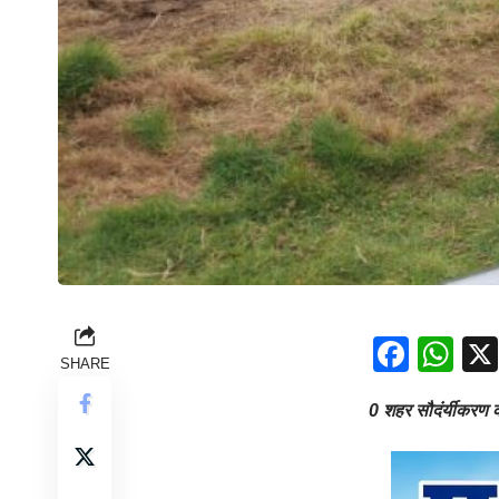
Face
Wh
SHARE
0 शहर सौदंर्यीकर