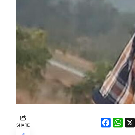
Face
Wh
SHARE