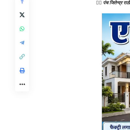
👉🏻 पंच जितेन्द्र राठौ