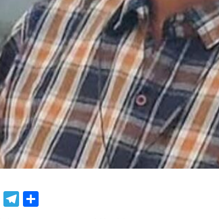
book
atsApp
X
Telegram
Share