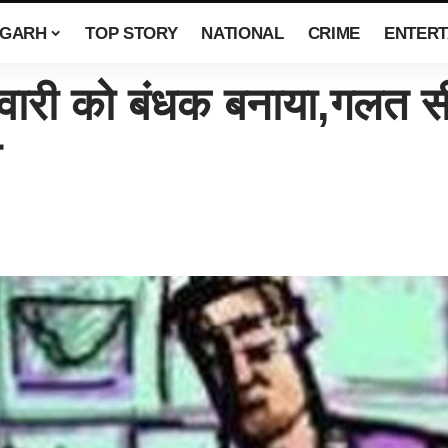
SGARH
TOP STORY
NATIONAL
CRIME
ENTERT
 को बंधक बनाया,गलत सी
ा