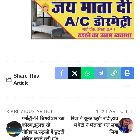
Share This
Article
PREVIOUS ARTICLE
NEXT ARTICLE
गर्मी@44 डिग्री:तप रहा
पिता ने सुबह खुशी बांटी,रात
कोरबा,झुलस रहे
में बेटी ने मौत को गले लगा
नौनिहाल,स्कूलों में छुट्टी
लिया
घोषित करने उठी मांग