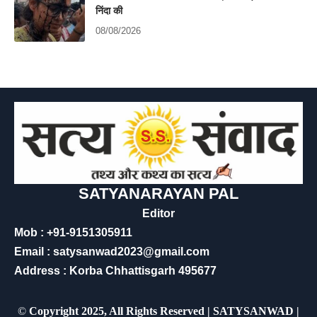
निंदा की
08/08/2026
SATYANARAYAN PAL
Editor
Mob : +91-9151305911
Email : satysanwad2023@gmail.com
Address : Korba Chhattisgarh 495677
©
Copyright 2025, All Rights Reserved | SATYSANWAD |