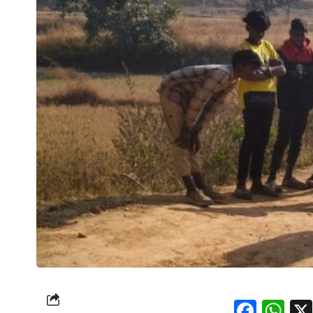
Face
Wh