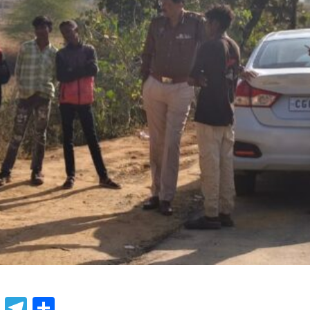
book
atsApp
X
Telegram
Share