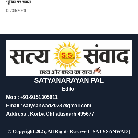
भूमिका पर सवाल
09/08/2026
SATYANARAYAN PAL
Editor
Mob : +91-9151305911
Email : satysanwad2023@gmail.com
Address : Korba Chhattisgarh 495677
©
Copyright 2025, All Rights Reserved | SATYSANWAD |