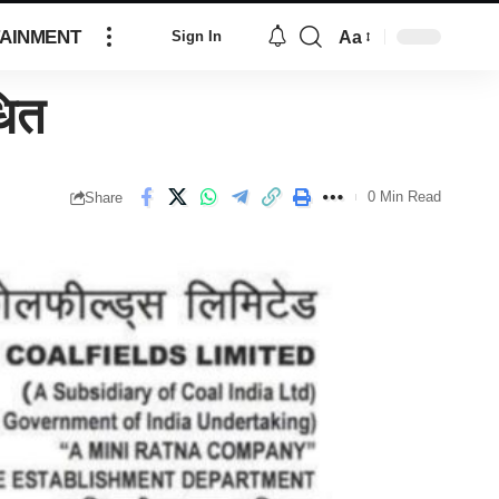
AINMENT
Aa
Sign In
ित
0 Min Read
Share