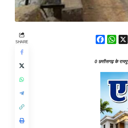
Face
Wh
SHARE
0 छत्तीसगढ़ के रायप