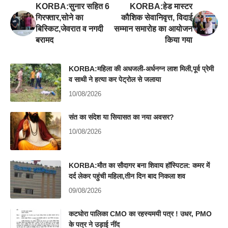
KORBA:सुनार सहित 6
KORBA:हेड मास्टर
गिरफ्तार,सोने का
कौशिक सेवानिवृत्त, विदाई
बिस्किट,जेवरात व नगदी
सम्मान समारोह का आयोजन
बरामद
किया गया
KORBA:महिला की अधजली-अर्धनग्न लाश मिली,पूर्व प्रेमी
व साथी ने हत्या कर पेट्रोल से जलाया
10/08/2026
संत का संदेश या सियासत का नया अवसर?
10/08/2026
KORBA:मौत का सौदागर बना शिवाय हॉस्पिटल: कमर में
दर्द लेकर पहुंची महिला,तीन दिन बाद निकला शव
09/08/2026
कटघोरा पालिका CMO का रहस्यमयी पत्र ! उधर, PMO
के पत्र ने उड़ाई नींद