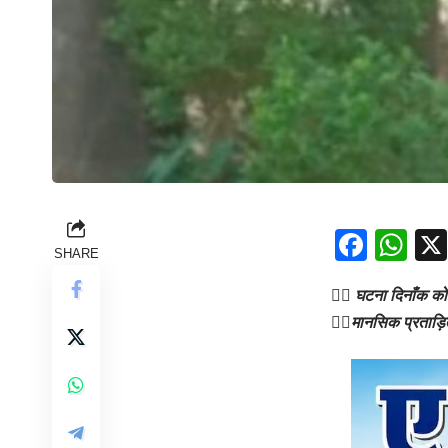
Face
Wh
SHARE
👉🏻 घटना दिनाँक को 
👉🏻मानसिक प्रताड़ित 