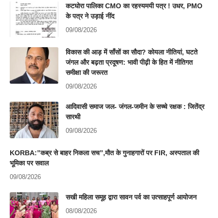
कटघोरा पालिका CMO का रहस्यमयी पत्र ! उधर, PMO
के पत्र ने उड़ाई नींद
09/08/2026
विकास की आड़ में साँसों का सौदा? कोयला नीतियां, घटते
जंगल और बढ़ता प्रदूषण: भावी पीढ़ी के हित में नीतिगत
समीक्षा की जरूरत
09/08/2026
आदिवासी समाज जल- जंगल-जमीन के सच्चे रक्षक : जितेंद्र
सारथी
09/08/2026
KORBA:”कब्र से बाहर निकला सच”,मौत के गुनाहगारों पर FIR, अस्पताल की
भूमिका पर सवाल
09/08/2026
सखी महिला समूह द्वारा सावन पर्व का उत्साहपूर्ण आयोजन
08/08/2026