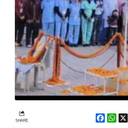
Face
Wh
SHARE