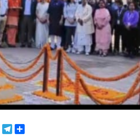
book
atsApp
X
Telegram
Share