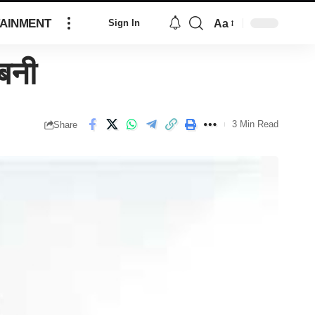
AINMENT
Aa
Sign In
बनी
3 Min Read
Share