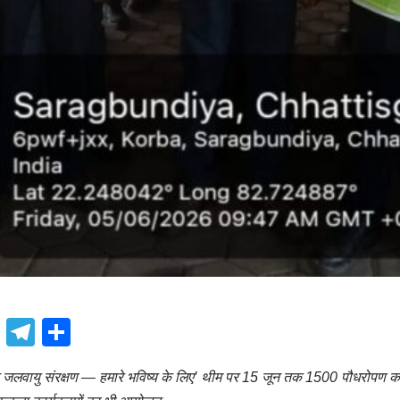
book
atsApp
X
Telegram
Share
रित जलवायु संरक्षण — हमारे भविष्य के लिए’ थीम पर 15 जून तक 1500 पौधरोपण का