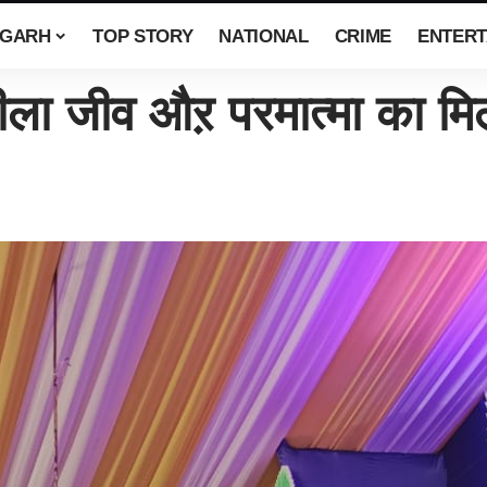
SGARH
TOP STORY
NATIONAL
CRIME
ENTERT
लीला जीव औऱ परमात्मा का म