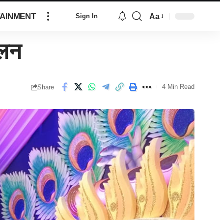
AINMENT
Aa
Sign In
िलन
4 Min Read
Share