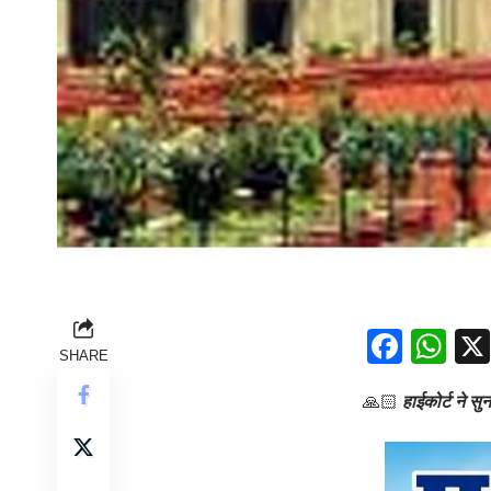
Face
Wh
SHARE
🙏🏻
हाईकोर्ट ने सु