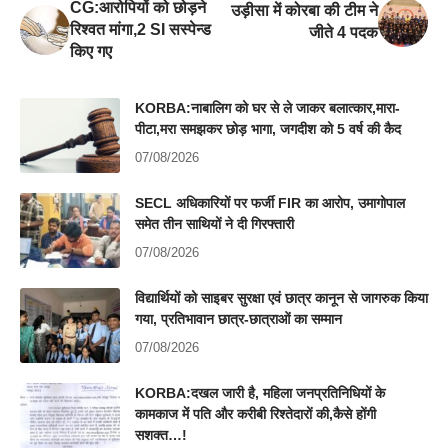
CG:आरोपियों को छोड़ने
उड़ीसा में कोरबा की टीम ने
रिश्वत मांगा,2 SI सस्पेन्ड
जीते 4 पदक
किए गए
KORBA:नाबालिग को घर से ले जाकर बलात्कार,मारा-
पीटा,मरा समझकर छोड़ भागा, जगदीश को 5 वर्ष की कैद
07/08/2026
SECL अधिकारियों पर फर्जी FIR का आरोप, उमागोपाल
समेत तीन साथियों ने दी गिरफ्तारी
07/08/2026
विद्यार्थियों को साइबर सुरक्षा एवं छात्र कानून से जागरुक किया
गया, प्रतिभावान छात्र-छात्राओं का सम्मान
07/08/2026
KORBA:दखल जारी है, महिला जनप्रतिनिधियों के
कामकाज में पति और करीबी रिश्तेदारों की,कैसे होंगी
सशक्त…!